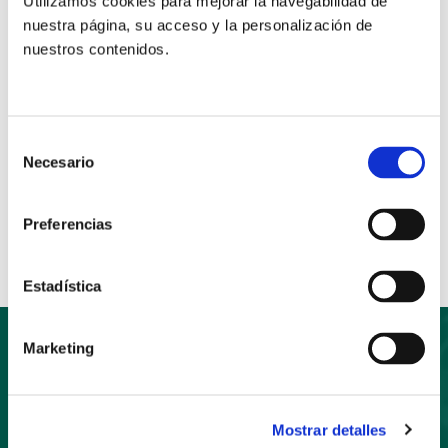
Utilizamos cookies para mejorar la navegabilidad de
Para más información e inscripción, se puede
nuestra página, su acceso y la personalización de
consultar el Tríptico que está en la sección de
nuestros contenidos.
Actividades de la página web de CONFER.
Selección
Necesario
de
Anterior
Siguiente
consentimiento
Compartir:
Preferencias
Estadística
Marketing
Suscríbete
Mostrar detalles