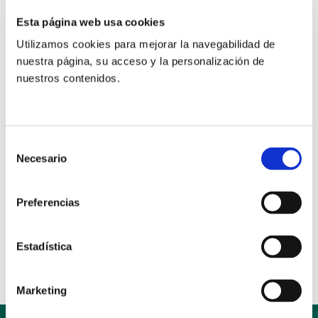
Esta página web usa cookies
Se trata de un curso de dinamización integral, en
régimen de internado y plazas limitadas. Aquellas
Utilizamos cookies para mejorar la navegabilidad de
personas interesadas en participar deben formalizar
nuestra página, su acceso y la personalización de
nuestros contenidos.
su inscripción antes del próximo 6 de julio.
Para poder ver el programa completo y llevar a cabo
la inscripción pincha en el siguiente
enlace
.
Selección
Necesario
de
consentimiento
Preferencias
Anterior
Siguiente
Compartir:
Estadística
Marketing