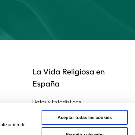
La Vida Religiosa en
España
Datos y Estadísticas
Preguntas frecuentes
Mapa de congregaciones
Aceptar todas las cookies
alización de
Permitir selección