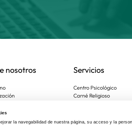
e nosotros
Servicios
no
Centro Psicológico
zación
Carné Religioso
ales y diocesanas
Publicaciones
os seguros
Ayudas
ies
to
Actividades
jorar la navegabilidad de nuestra página, su acceso y la person
Asesoría Jurídica