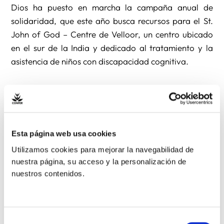
Dios ha puesto en marcha la campaña anual de
solidaridad, que este año busca recursos para el St.
John of God – Centre de Velloor, un centro ubicado
en el sur de la India y dedicado al tratamiento y la
asistencia de niños con discapacidad cognitiva.
Concretamente, la campaña quiere recaudar fondos
para la construcción de una estructura para un
programa de detección precoz e intervención
temprana en niños diversamente hábiles. El objetivo
Esta página web usa cookies
de este programa es garantizar una intervención
Utilizamos cookies para mejorar la navegabilidad de
precoz y un apoyo especializado para atender a
nuestra página, su acceso y la personalización de
niños con discapacidad, con trastornos del espectro
nuestros contenidos.
autista (TEA), con retraso en el desarrollo o con otras
patologías.
Selección