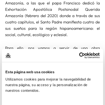
Amazonía, a las que el papa Francisco dedicó la
Exhortación Apostólica Postsinodal Querida
Amazonía (febrero del 2020) donde a través de sus
cuatro capítulos, el Santo Padre manifiesta cuatro de
sus sueños para la región hispanoamericana: el
social, cultural, ecológico y eclesial.
Para ello, nos vamos a servir de una obra
excepcional, cuya procedencia es, precisamente,
americana. Nos referimos a un cuadro que
representa el “Sueño y arrepentimiento de José”,
Esta página web usa cookies
realizada con la técnica del enconchado,
característica del Virreinato de Nueva España desde
Utilizamos cookies para mejorar la navegabilidad de
nuestra página, su acceso y la personalización de
el siglo XVII y que se conserva en el Museo de
nuestros contenidos.
América, de Madrid.