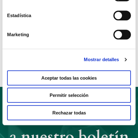
la movilización por el trabajo decente a través del
hashtag #NosMovemosPorElTrabajoDecente
Estadística
Marketing
Anterior
Siguiente
Compartir:
Mostrar detalles
Aceptar todas las cookies
Permitir selección
Suscríbete
Rechazar todas
a nuestro boletín