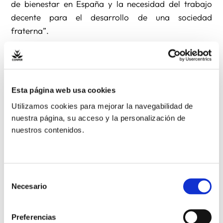
de bienestar en España y la necesidad del trabajo
decente para el desarrollo de una sociedad
fraterna”.
Ante esa situación, ITD invita a “movernos en
comunidad, aunar esfuerzos, buscar apoyos y seguir
reclamando un trabajo decente”. Urge, para ello, “a
Esta página web usa cookies
adoptar las medidas necesarias para conseguir que
Utilizamos cookies para mejorar la navegabilidad de
el trabajo decente sea una realidad accesible para
nuestra página, su acceso y la personalización de
todas las personas, con condiciones que permitan
nuestros contenidos.
mantener una vida digna y que la protección social
llegue a todas las personas que lo necesitan”. De
forma concreta, ITD hace una serie de
Selección
reivindicaciones que puedes leer íntegramente
Necesario
de
pinchando en el siguiente
enlace
.
consentimiento
Preferencias
Asimismo, animan a sumarse en las redes sociales a