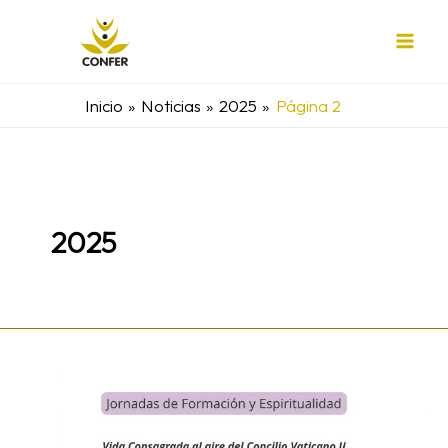
Ir
al
contenido
Inicio
Noticias
2025
Página 2
2025
Abiertas
las
inscripciones