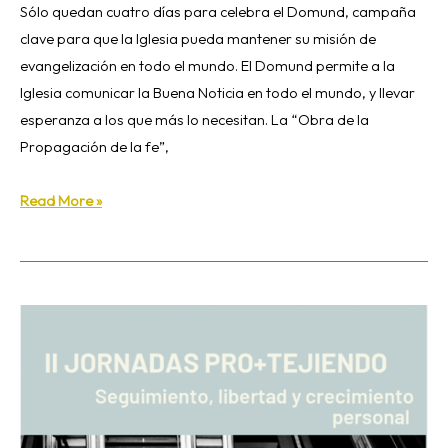
Sólo quedan cuatro días para celebra el Domund, campaña
clave para que la Iglesia pueda mantener su misión de
evangelización en todo el mundo. El Domund permite a la
Iglesia comunicar la Buena Noticia en todo el mundo, y llevar
esperanza a los que más lo necesitan. La “Obra de la
Propagación de la fe”,
Read More »
¿Es
posible
una
obediencia
sana?