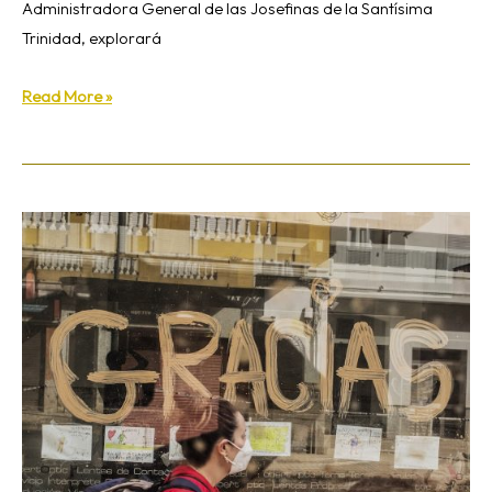
Administradora General de las Josefinas de la Santísima
Trinidad, explorará
Read More »
Cáritas
ha
invertido
más
de
28,5
millones
de
euros