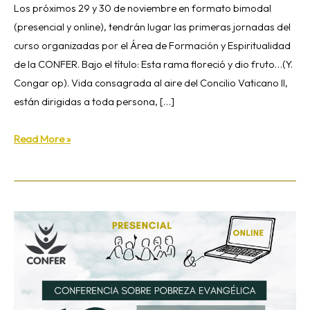
Los próximos 29 y 30 de noviembre en formato bimodal
(presencial y online), tendrán lugar las primeras jornadas del
curso organizadas por el Área de Formación y Espiritualidad
de la CONFER. Bajo el título: Esta rama floreció y dio fruto…(Y.
Congar op). Vida consagrada al aire del Concilio Vaticano II,
están dirigidas a toda persona, […]
Read More »
Formación
para
reflexionar
sobre
cómo