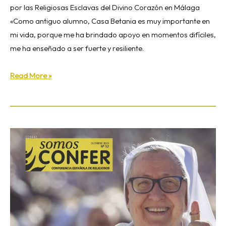
por las Religiosas Esclavas del Divino Corazón en Málaga
«Como antiguo alumno, Casa Betania es muy importante en
mi vida, porque me ha brindado apoyo en momentos difíciles,
me ha enseñado a ser fuerte y resiliente.
Read More »
SomosCONFER:
«Divulgadores
de
la
concordia»