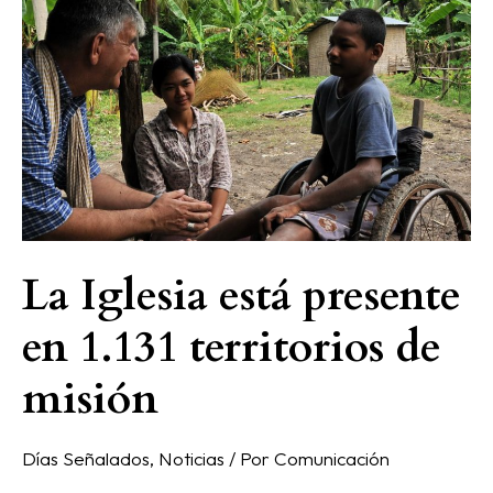
está
presente
en
1.131
territorios
de
misión
La Iglesia está presente
en 1.131 territorios de
misión
Días Señalados
,
Noticias
/ Por
Comunicación