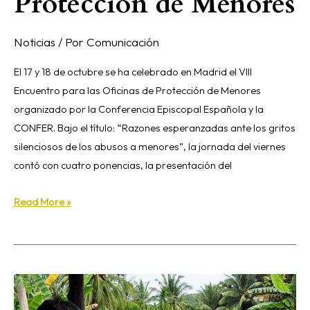
Protección de Menores
Noticias
/ Por
Comunicación
El 17 y 18 de octubre se ha celebrado en Madrid el VIII
Encuentro para las Oficinas de Protección de Menores
organizado por la Conferencia Episcopal Española y la
CONFER. Bajo el título: “Razones esperanzadas ante los gritos
silenciosos de los abusos a menores”, la jornada del viernes
contó con cuatro ponencias, la presentación del
Read More »
La
Iglesia