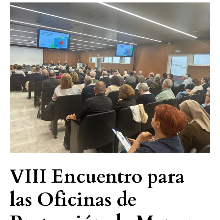
VIII
Encuentro
para
las
Oficinas
de
Protección
de
Menores
VIII Encuentro para
las Oficinas de