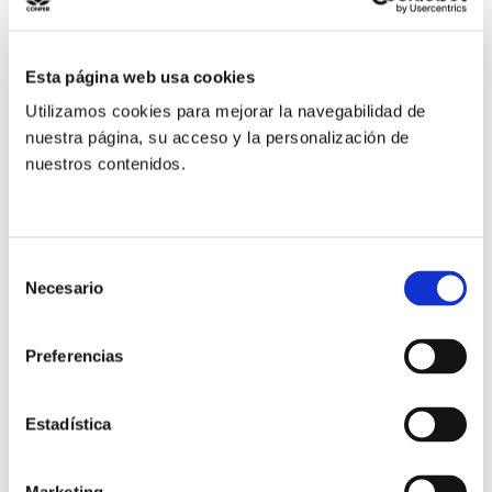
marco del Jubileo de la Vida Consagrada, una reflexión sobre
la paz a los 16.000 religiosos que se trasladaron a Roma. La
expresidenta de la Conferencia de Superioras Mayores de
Esta página web usa cookies
Estados Unidos (LCWR) atiende
Utilizamos cookies para mejorar la navegabilidad de
nuestra página, su acceso y la personalización de
Read More »
nuestros contenidos.
Selección
Casa
Necesario
de
Betania,
consentimiento
un
Preferencias
hogar
donde
la
Estadística
esperanza
tiene