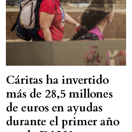
en
ayudas
durante
el
primer
año
tras
la
DANA
Cáritas ha invertido
más de 28,5 millones
de euros en ayudas
durante el primer año