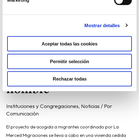
Marketing
nombre
Mostrar detalles
Casa Betania, un
Aceptar todas las cookies
hogar donde la
Permitir selección
esperanza tiene
Rechazar todas
nombre
Instituciones y Congregaciones
,
Noticias
/ Por
Comunicación
El proyecto de acogida a migrantes coordinado por La
Merced Migraciones se lleva a cabo en una vivienda cedida