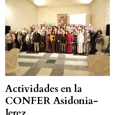
Actividades
en
la
CONFER
Asidonia-
Jerez
Actividades en la
CONFER Asidonia-
Jerez