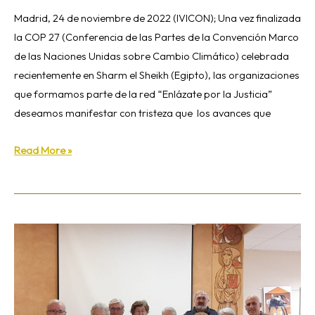
Madrid, 24 de noviembre de 2022 (IVICON); Una vez finalizada
la COP 27 (Conferencia de las Partes de la Convención Marco
de las Naciones Unidas sobre Cambio Climático) celebrada
recientemente en Sharm el Sheikh (Egipto), las organizaciones
que formamos parte de la red “Enlázate por la Justicia”
deseamos manifestar con tristeza que los avances que
Read More »
XXII
asamblea
anual
de
la