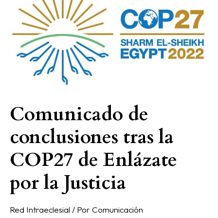
conclusiones
tras
la
COP27
de
Enlázate
por
la
Comunicado de
Justicia
conclusiones tras la
COP27 de Enlázate
por la Justicia
Red Intraeclesial
/ Por
Comunicación