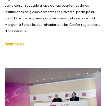
Junto con un reducido grupo de representantes de las
instituciones religiosas presentes en Navarra, participó la
Junta Directiva en pleno y dos personas de la sede central:
Margarita Bordallo, coordinadora de las Confer regionales y
diocesanas, y
Read More »
Mons.
Francisco
César
García
Magán,
nuevo