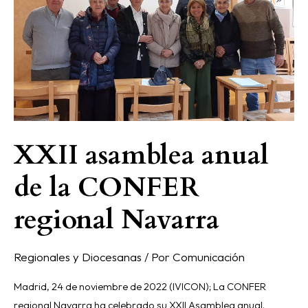
CONFER
regional
Navarra
XXII asamblea anual
de la CONFER
regional Navarra
Regionales y Diocesanas
/ Por
Comunicación
Madrid, 24 de noviembre de 2022 (IVICON); La CONFER
regional Navarra ha celebrado su XXII Asamblea anual.