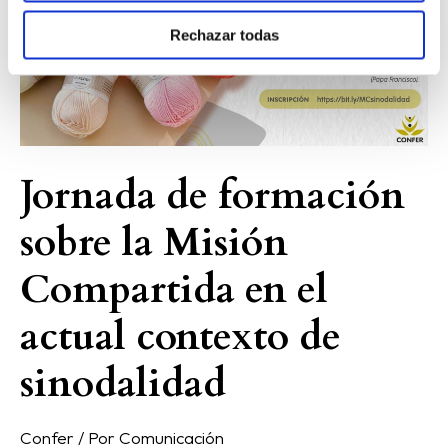
Misión
Compartida
Rechazar todas
en
el
actual
contexto
de
Jornada de formación
sinodalidad
sobre la Misión
Compartida en el
actual contexto de
sinodalidad
Confer
/ Por
Comunicación