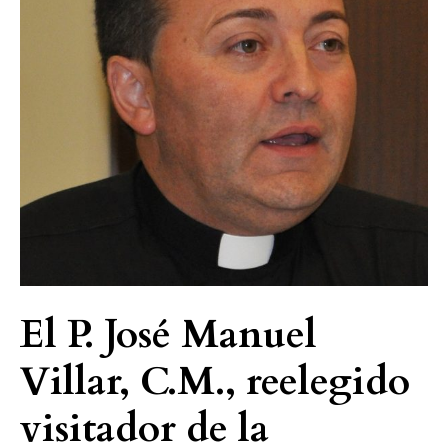
C.M.,
reelegido
visitador
de
la
Provincia
San
Vicente
de
Paúl-
España
El P. José Manuel
Villar, C.M., reelegido
visitador de la