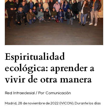
a
vivir
de
otra
manera
Espiritualidad
ecológica: aprender a
vivir de otra manera
Red Intraeclesial
/ Por
Comunicación
Madrid, 28 de noviembre de 2022 (IVICON); Durante los días