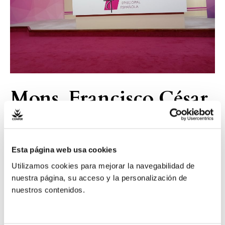
secretario
general
de
la
CEE
Mons. Francisco César
García Magán, nuevo
secretario general de la
Esta página web usa cookies
CEE
Utilizamos cookies para mejorar la navegabilidad de
nuestra página, su acceso y la personalización de
nuestros contenidos.
Otras Organizaciones
/ Por
Comunicación
Madrid, 23 de noviembre de 2022 (IVICON); La Asamblea