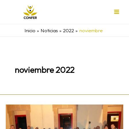
Ir
al
contenido
Inicio
Noticias
2022
noviembre
noviembre 2022
Espiritualidad
ecológica:
aprender