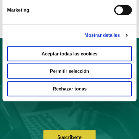
Compartir:
Marketing
Mostrar detalles
Aceptar todas las cookies
Suscríbete
Permitir selección
a nuestro boletín
Rechazar todas
Suscríbete