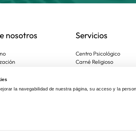
e nosotros
Servicios
no
Centro Psicológico
zación
Carné Religioso
ales y diocesanas
Publicaciones
os seguros
Ayudas
ies
to
Actividades
jorar la navegabilidad de nuestra página, su acceso y la person
Asesoría Jurídica
Ejercicios espirituales