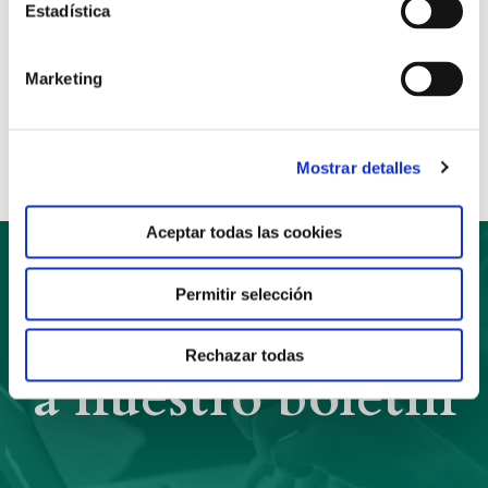
Estadística
Anterior
Siguiente
Marketing
Compartir:
Mostrar detalles
Aceptar todas las cookies
Permitir selección
Suscríbete
Rechazar todas
a nuestro boletín