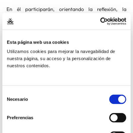
En él participarán, orientando la reflexión, la
educadora de menores protegidos Maria Victoria
Díaz Burgos y Luis Callejas Rodríguez-Palmero, de
Programas de Inclusión la Merced, Migraciones.
Esta página web usa cookies
La entrada es libre y gratuita y, con el fin de facilitar
Utilizamos cookies para mejorar la navegabilidad de
organización se sugiere confirmar asistencia en
nuestra página, su acceso y la personalización de
alguno de los correos que se indican en el programa
nuestros contenidos.
adjunto.
Lugar:
Universidad Pontificia de Comillas
Selección
Necesario
de
C/ Alberto Aguilera 25, Madrid.
consentimiento
Preferencias
Horario:
de 5 a 7 de la tarde.