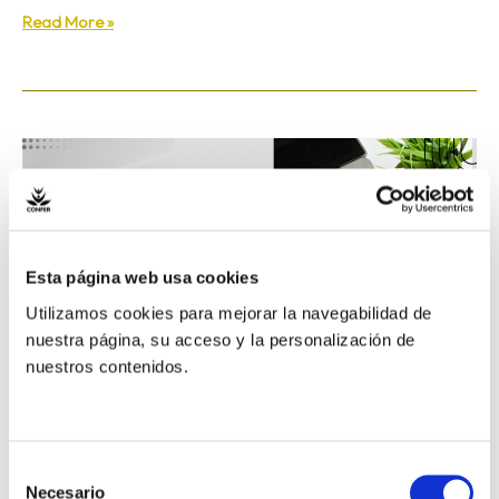
Read More »
Encuentro
de
Secretarías
Generales
y
Esta página web usa cookies
Provinciales
Utilizamos cookies para mejorar la navegabilidad de
nuestra página, su acceso y la personalización de
nuestros contenidos.
Selección
Necesario
de