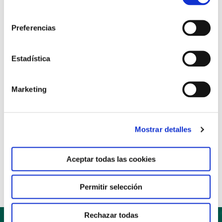
Encuentro de
consentimiento
Secretarías Generales y
Preferencias
Provinciales
Estadística
Confer
/ Por
Comunicación
Marketing
Los próximos días 14 y 15 de junio se celebrará en Valencia el
primer Encuentro de Secretarías Generales y Provinciales
organizado por la CONFER.
Mostrar detalles
Read More »
Aceptar todas las cookies
Permitir selección
Rechazar todas