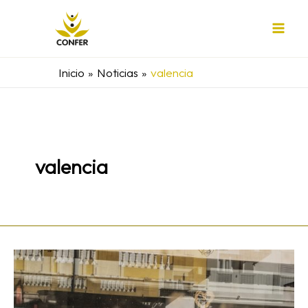
Ir
al
contenido
Inicio
Noticias
valencia
valencia
Cáritas
ha
invertido