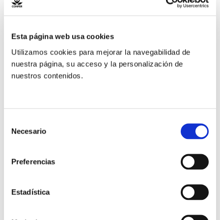
La Comisión Permanente de la CEE da el visto bueno al Plan
PRIVA, que será estudiada en la Asamblea Plenaria
Esta página web usa cookies
extraordinaria el próximo martes.
Utilizamos cookies para mejorar la navegabilidad de
nuestra página, su acceso y la personalización de
Read More »
nuestros contenidos.
Selección
La
Necesario
de
CONFER
consentimiento
estudiará
Preferencias
el
plan
del
Estadística
gobierno
ante