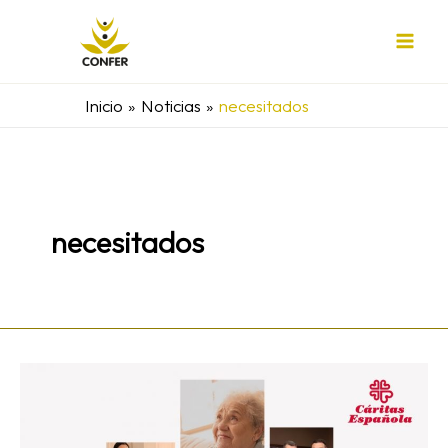
Ir
al
contenido
Inicio
Noticias
necesitados
necesitados
«Estamos
llamados
a