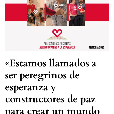
ser
peregrinos
de
esperanza
y
constructores
de
paz
para
«Estamos llamados a
crear
un
ser peregrinos de
mundo
esperanza y
mejor»
constructores de paz
para crear un mundo