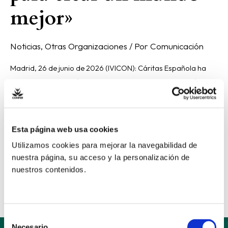
mejor»
Noticias
,
Otras Organizaciones
/ Por
Comunicación
Madrid, 26 de junio de 2026 (IVICON): Cáritas Española ha
presentado este miércoles a los medios de comunicación su
Memoria anual de actividades. Bajo el título “Allí donde nos
necesitas, abrimos camino a la esperanza”, la Memoria da
cuenta del trabajo llevado a cabo por el conjunto de las 70
Esta página web usa cookies
Cáritas Diocesanas de toda España […]
Utilizamos cookies para mejorar la navegabilidad de
nuestra página, su acceso y la personalización de
Read More »
nuestros contenidos.
Selección
Necesario