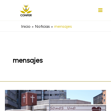
Ir
al
contenido
Inicio
Noticias
mensajes
mensajes
León
XIV
en