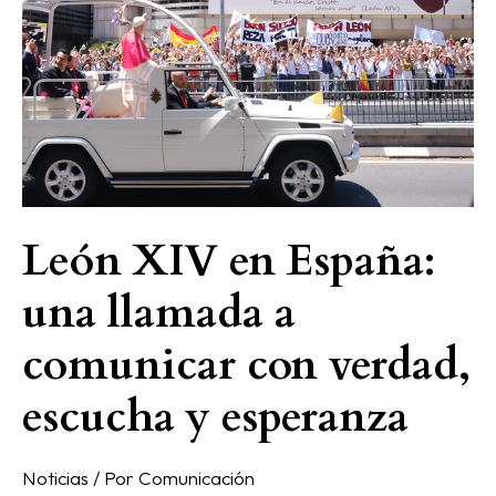
España:
una
llamada
a
comunicar
con
verdad,
escucha
León XIV en España:
y
esperanza
una llamada a
comunicar con verdad,
escucha y esperanza
Noticias
/ Por
Comunicación