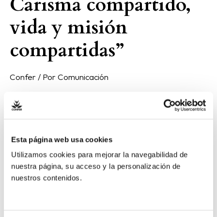
Carisma compartido,
vida y misión
compartidas”
Confer
/ Por
Comunicación
El 18 de febrero a las 18:30 horas, tendrá lugar en Madrid, la
presentación del libro “Una nueva Aurora. Carisma
compartido, vida y misión compartidas”, de Antonio Botana
FSC y José María Pérez-Soba. Editado por la Fundación
Esta página web usa cookies
Edelvives, a este encuentro acudirán, el secretario general de
Utilizamos cookies para mejorar la navegabilidad de
la CONFER, Jesús Miguel Zamora, FSC, el responsable de […]
nuestra página, su acceso y la personalización de
nuestros contenidos.
Read More »