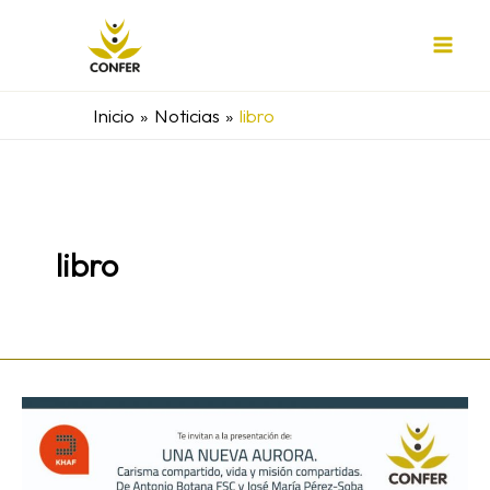
Ir
al
contenido
Inicio
Noticias
libro
libro
Presentación
del
libro