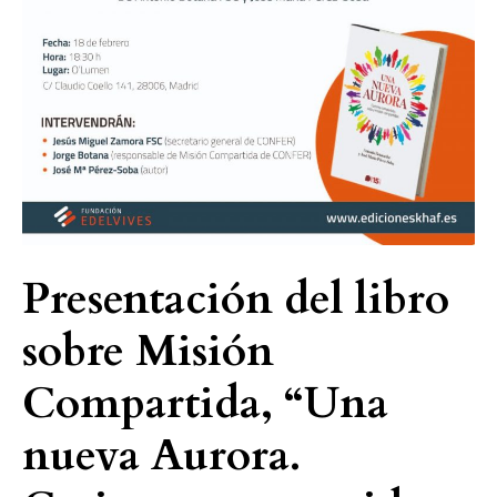
sobre
Misión
Compartida,
“Una
nueva
Aurora.
Carisma
compartido,
vida
y
Presentación del libro
misión
sobre Misión
compartidas”
Compartida, “Una
nueva Aurora.