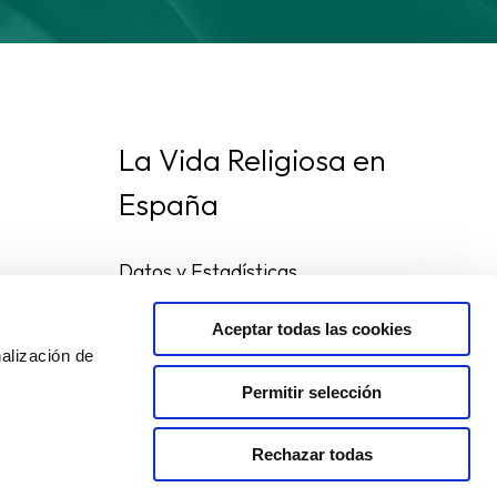
La Vida Religiosa en
España
Datos y Estadísticas
Preguntas frecuentes
Mapa de congregaciones
Aceptar todas las cookies
alización de
Permitir selección
Rechazar todas