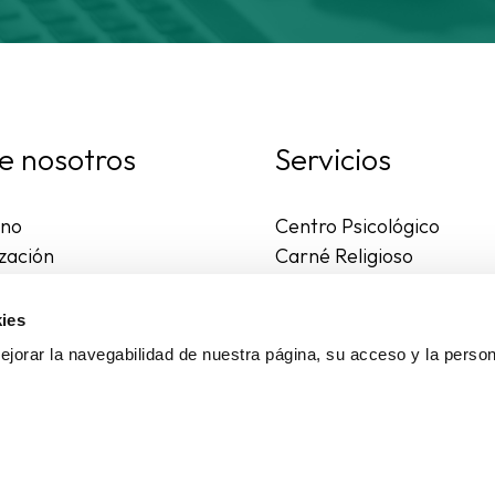
e nosotros
Servicios
rno
Centro Psicológico
zación
Carné Religioso
ales y diocesanas
Publicaciones
os seguros
Ayudas
ies
to
Actividades
jorar la navegabilidad de nuestra página, su acceso y la person
Asesoría Jurídica
Ejercicios espirituales