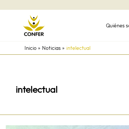
Ir
al
contenido
Quiénes 
Inicio
Noticias
intelectual
intelectual
Jornada