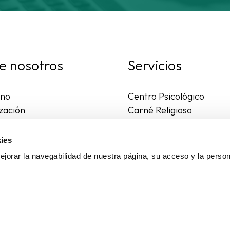
e nosotros
Servicios
rno
Centro Psicológico
zación
Carné Religioso
ales y diocesanas
Publicaciones
os seguros
Ayudas
ies
to
Actividades
jorar la navegabilidad de nuestra página, su acceso y la person
Asesoría Jurídica
Ejercicios espirituales