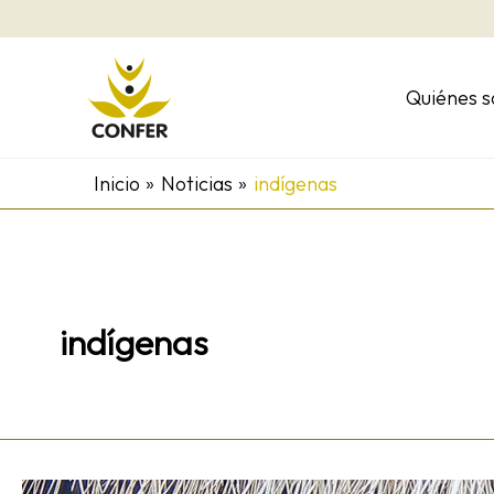
Ir
al
contenido
Quiénes 
Inicio
Noticias
indígenas
indígenas
Gladis