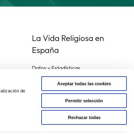
La Vida Religiosa en
España
Datos y Estadísticas
Preguntas frecuentes
Mapa de congregaciones
Aceptar todas las cookies
alización de
Permitir selección
Rechazar todas