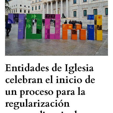
celebran
el
inicio
de
un
proceso
para
la
regularización
extraordinaria
Entidades de Iglesia
de
celebran el inicio de
personas
migrantes
un proceso para la
regularización