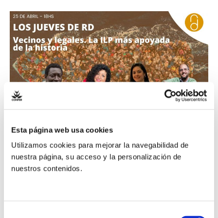
Mª
Francia
Luna
Itriago,
responsable
de
Migraciones
de
la
Esta página web usa cookies
CONFER,
Mª Francia Luna
Utilizamos cookies para mejorar la navegabilidad de
participará
nuestra página, su acceso y la personalización de
Itriago, responsable de
en
nuestros contenidos.
Los
Migraciones de la
Jueves
de
CONFER, participará
Selección
Religión