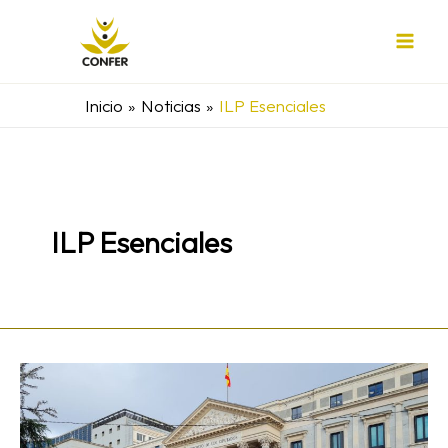
Ir
al
contenido
Inicio
Noticias
ILP Esenciales
ILP Esenciales
Entidades
de
Iglesia