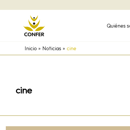
Ir
al
contenido
Quiénes 
Inicio
Noticias
cine
cine
PerfectDays: