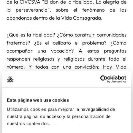
de la CIVCSVA “El don de la fidelidad. La alegría de
la perseverancia”, sobre el fenómeno de los
abandonos dentro de la Vida Consagrada.
¿Qué es la fidelidad? ¿Cómo construir comunidades
fraternas? ¿Es el celibato el problema? ¿Cómo
acompañar una vocación? A estas preguntas
responden religiosos y religiosas durante todo el
número. Y todos con una convicción: Hay Vida
Religiosa para rato, porque esta forma de vida sí
merece la pena.
SomosCONFER se edita también en papel y se
Esta página web usa cookies
distribuye encartada junto con la
revista Vida Nueva
Utilizamos cookies para mejorar la navegabilidad de
nuestra página, su acceso y la personalización de
nuestros contenidos.