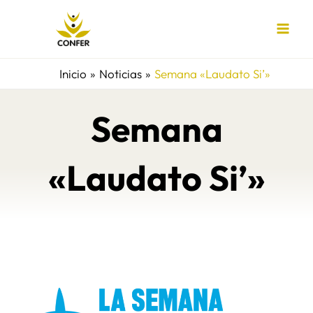
Ir
al
contenido
Inicio
Noticias
Semana «Laudato Si’»
Semana
«Laudato Si’»