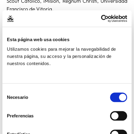
Scout Católico, iMisión, Regnum Christi, Universidad
Francisco de Vitoria.
El Papa Francisco ha invitado a las comunidades
católicas del mundo, a través de un video mensaje, a
Esta página web usa cookies
participar en esta semana.
Utilizamos cookies para mejorar la navegabilidad de
nuestra página, su acceso y la personalización de
Para sumarte a las actividades que tendrán lugar y
nuestros contenidos.
que aún están por concretar pincha en el siguiente
enlace
.
Selección
Necesario
de
consentimiento
Preferencias