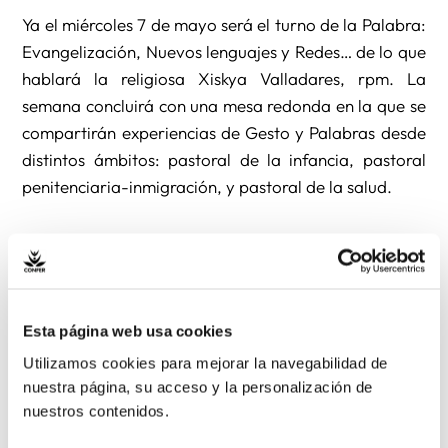
Ya el miércoles 7 de mayo será el turno de la Palabra:
Evangelización, Nuevos lenguajes y Redes… de lo que
hablará la religiosa Xiskya Valladares, rpm. La
semana concluirá con una mesa redonda en la que se
compartirán experiencias de Gesto y Palabras desde
distintos ámbitos: pastoral de la infancia, pastoral
penitenciaria-inmigración, y pastoral de la salud.
Todas las sesiones comenzarán a las 19h. Para la
matrícula ponerse en contacto con CONSEJO
DIOCESANO DE RELIGIOSOS Virgen de Begoña 38
Tf. 94 4667929 – Fax 94 4667972 E-mail
Esta página web usa cookies
erliji@bizkeliza.org 48006 – BILBAO
Utilizamos cookies para mejorar la navegabilidad de
nuestra página, su acceso y la personalización de
nuestros contenidos.