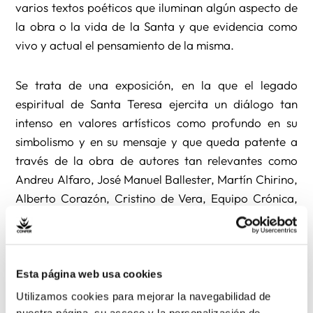
varios textos poéticos que iluminan algún aspecto de
la obra o la vida de la Santa y que evidencia como
vivo y actual el pensamiento de la misma.
Se trata de una exposición, en la que el legado
espiritual de Santa Teresa ejercita un diálogo tan
intenso en valores artísticos como profundo en su
simbolismo y en su mensaje y que queda patente a
través de la obra de autores tan relevantes como
Andreu Alfaro, José Manuel Ballester, Martín Chirino,
Alberto Corazón, Cristino de Vera, Equipo Crónica,
Antonio Saura, José María Sicilia o Esteban Vicente,
entre otros muchos.
Esta iniciativa organizada por la Generalitat
Esta página web usa cookies
Valenciana, y en la que colaboran la Comisión
Utilizamos cookies para mejorar la navegabilidad de
Nacional del V Centenario y la Fundación Santa
nuestra página, su acceso y la personalización de