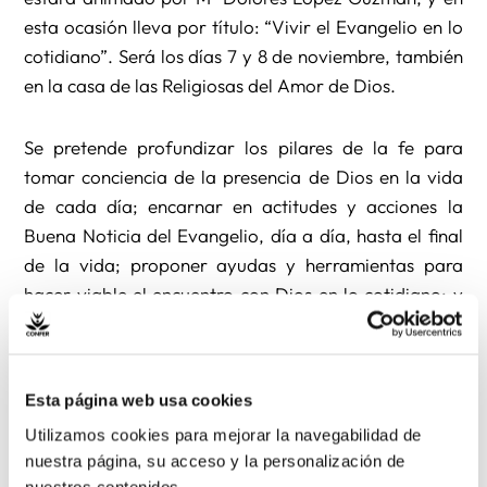
esta ocasión lleva por título: “Vivir el Evangelio en lo
cotidiano”. Será los días 7 y 8 de noviembre, también
en la casa de las Religiosas del Amor de Dios.
Se pretende profundizar los pilares de la fe para
tomar conciencia de la presencia de Dios en la vida
de cada día; encarnar en actitudes y acciones la
Buena Noticia del Evangelio, día a día, hasta el final
de la vida; proponer ayudas y herramientas para
hacer viable el encuentro con Dios en lo cotidiano; y
animar a los religiosos/as a que se sientan misioneros
hasta el final de la vida.
Esta página web usa cookies
La sección de Acción Social del Área de Justicia y
Utilizamos cookies para mejorar la navegabilidad de
Solidaridad, en colaboración con el Secretariado de
nuestra página, su acceso y la personalización de
Pastoral de Migraciones de la CEE y Cáritas, ha
nuestros contenidos.