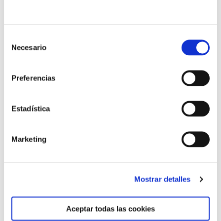
categoría, ayuda inestimable para cultivar la
innovación docente en las aulas. La oferta realizada
en los meses de confinamiento de Covid-19 y durante
Selección
el curso 2020-21 y la experiencia adquirida al
Necesario
de
respecto permite a Comillas afrontar con muchas
consentimiento
garantías el todavía incierto curso 2021-22.
Preferencias
En los siguientes enlaces puede verse:
Estadística
–
Una reciente jornada de puertas abiertas,
organizada online
.
Marketing
–
Una presentación del programa de doctorado
.
Mostrar detalles
–
Un ejemplo del trabajo que realizan los profesores
.
Aceptar todas las cookies