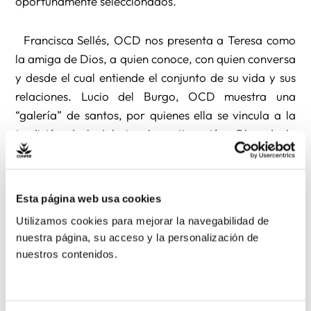
oportunamente seleccionados.
Francisca Sellés, OCD nos presenta a Teresa como
la amiga de Dios, a quien conoce, con quien conversa
y desde el cual entiende el conjunto de su vida y sus
relaciones. Lucio del Burgo, OCD muestra una
“galería” de santos, por quienes ella se vincula a la
tradición de la Iglesia. A continuación, Olga de la
Cruz, OCD recoge un conjunto de condiciones
necesarias para que las monjas crezcan humana y
religiosamente, así como consejos de la Santa para
Esta página web usa cookies
que se dé una vida personal y común sana; ellas son
Utilizamos cookies para mejorar la navegabilidad de
válidas asimismo para el funcionamiento diario de
nuestra página, su acceso y la personalización de
una comunidad, tal como las transmite Mª José Pérez,
nuestros contenidos.
OCD, sabias enseñanzas para la convivencia entre
personas de diversas generaciones y culturas.