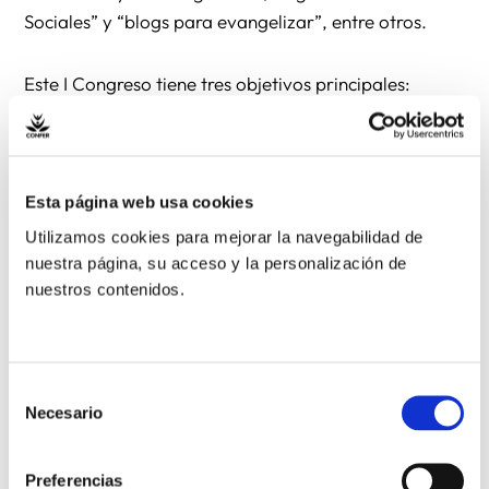
Sociales” y “blogs para evangelizar”, entre otros.
Este I Congreso tiene tres objetivos principales:
1) Crear comunidad entre los distintos grupos y
personas católicas que se sienten misioneros en el
Esta página web usa cookies
Continente Digital y celebrar juntos nuestra fe.
Utilizamos cookies para mejorar la navegabilidad de
nuestra página, su acceso y la personalización de
2) Reflexionar conjuntamente sobre la evangelización
nuestros contenidos.
en Internet.
3) Contribuir en la formación de los participantes
sobre las técnicas, estrategias y doctrina que
Selección
Necesario
debemos tener en cuenta a la hora de evangelizar en
de
consentimiento
Internet, especialmente en las Redes Sociales.
Preferencias