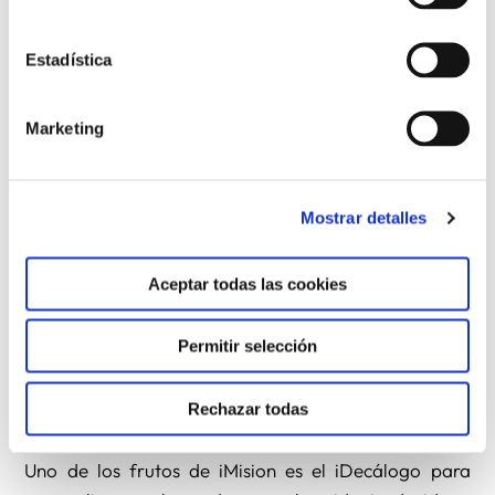
iMisión es una iniciativa que cuenta ya con más de un
año de vida. Fundada por el sacerdote marianista
Estadística
Daniel Pajuelo y la religiosa de la Pureza de María,
Xiskya Valladares, está coordinado por un grupo de
Marketing
religiosos y seglares. iMision, presente en Twitter con
8.600 seguidores y en Facebook con 7000 amigos,
busca tejer una red de católicos comprometidos con
Mostrar detalles
la evangelización en Internet, ofrecerles formación y
favorecer el encuentro y la reflexión. Su principal
Aceptar todas las cookies
inspiración es la doctrina de la Iglesia en el terreno de
los medios de comunicación y el mayor ejemplo el
Papa Francisco, que acaba de superar los cuatro
Permitir selección
millones de seguidores en su cuenta de Twitter en
lengua española.
Rechazar todas
Uno de los frutos de iMision es el iDecálogo para