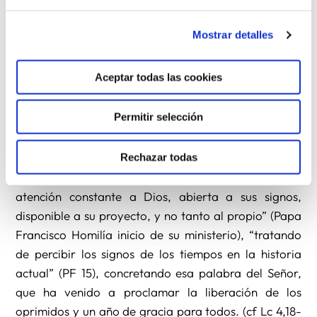
Todavía está reciente la Jornada de la Vida
Consagrada, cuyo lema nos remitía al Resucitado:
Mostrar detalles
signo vivo de la presencia de Cristo Resucitado en el
mundo
. Signos pues de Cristo consolador, que lleva,
Aceptar todas las cookies
por nuestra mediación, el gozo y la esperanza a un
mundo tan carente de signos de paz y fraternidad,
Permitir selección
que le falta incluso la confianza para mirar al futuro.
Esa es la responsabilidad misionera de la vida
Rechazar todas
religiosa que se nutre de la escucha atenta de la
palabra en las diversas circunstancias, “con la
atención constante a Dios, abierta a sus signos,
disponible a su proyecto, y no tanto al propio” (Papa
Francisco Homilía inicio de su ministerio), “tratando
de percibir los signos de los tiempos en la historia
actual” (PF 15), concretando esa palabra del Señor,
que ha venido a proclamar la liberación de los
oprimidos y un año de gracia para todos. (cf Lc 4,18-