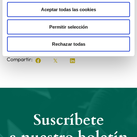
www.sersalesiano.es
y en las redes sociales
Facebook
,
Twitter
y
YouTube
. También se puede ver
Aceptar todas las cookies
el
vídeo de la campaña vocacional en este enlace
.
Permitir selección
Rechazar todas
Anterior
Siguiente
Compartir:
Suscríbete