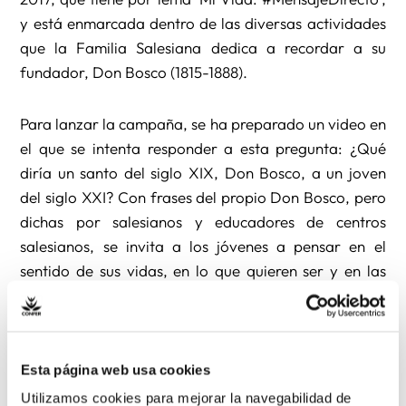
y está enmarcada dentro de las diversas actividades
que la Familia Salesiana dedica a recordar a su
fundador, Don Bosco (1815-1888).
Para lanzar la campaña, se ha preparado un video en
el que se intenta responder a esta pregunta: ¿Qué
diría un santo del siglo XIX, Don Bosco, a un joven
del siglo XXI? Con frases del propio Don Bosco, pero
dichas por salesianos y educadores de centros
salesianos, se invita a los jóvenes a pensar en el
sentido de sus vidas, en lo que quieren ser y en las
metas que están llamados a alcanzar. Se propone a
los jóvenes, también, ser comprometidos, alegres,
que crean en sí mismos y en Dios. Y, especialmente,
que quieran dejar una huella en la historia, en la suya
Esta página web usa cookies
y en la de muchos.
Utilizamos cookies para mejorar la navegabilidad de