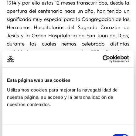
1914 y por ello estos 12 meses transcurridos, desde la
apertura del centenario hace un año, han tenido un
significado muy especial para la Congregación de las
Hermanas Hospitalarias del Sagrado Corazón de
Jesús y la Orden Hospitalaria de San Juan de Dios,
durante los cuales hemos celebrado distintas
actividades para conmemorar los 100 años de su
fallecimiento.
El 24 de abril clausuramos oficialmente el año del
Esta página web usa cookies
centenario en Ciempozuelos (Madrid, España) donde
Utilizamos cookies para mejorar la navegabilidad de
se ubica la casa Madre de la Congregación de
nuestra página, su acceso y la personalización de
Hermanas Hospitalarias y primer centro fundado por
nuestros contenidos.
Menni en 1876, dedicado a la atención psiquiátrica
integral. Allí Hermanos, Hermanas y colaboradores
de ambas instituciones celebrarán un solemne
Selección
Eucaristía a las 12.00h en homenaje a la figura y el