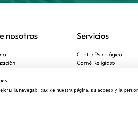
e nosotros
Servicios
no
Centro Psicológico
zación
Carné Religioso
ales y diocesanas
Publicaciones
os seguros
Ayudas
ies
to
Actividades
jorar la navegabilidad de nuestra página, su acceso y la person
Asesoría Jurídica
Ejercicios espirituales