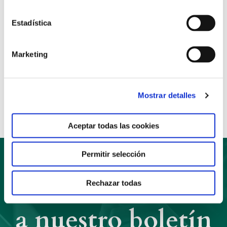
general) Srilankesa, Eithne Hughes, Irlandesa y
Micheline Kenda, Congoleña.
Estadística
Marketing
Anterior
Siguiente
Compartir:
Mostrar detalles
Aceptar todas las cookies
Permitir selección
Suscríbete
Rechazar todas
a nuestro boletín