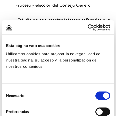
· Proceso y elección del Consejo General
· Estudio de documentos internos enfocados a la
misión
· Recomendaciones del Capítulo al Consejo
Esta página web usa cookies
General
Utilizamos cookies para mejorar la navegabilidad de
nuestra página, su acceso y la personalización de
· Envío a la misión
nuestros contenidos.
El nuevo Consejo General, para el próximo sexenio
20124-2020, está compuesto por: Ana Mª Alcalde
Selección
(Superiora General) Española, Bernardette Taurinya
Necesario
de
(Vicaria para las contemplativas) Francesa, Marian
consentimiento
Murcia (Ecónoma general) Española, Geni dos
Preferencias
Santos, Brasileña, Kumudinie Dassanayake (Asistente