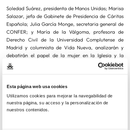
Soledad Suárez, presidenta de Manos Unidas; Marisa
Salazar, jefa de Gabinete de Presidencia de Cáritas
Española; Julia García Monge, secretaria general de
CONFER; y María de la Válgoma, profesora de
Derecho Civil de la Universidad Complutense de
Madrid y columnista de Vida Nueva, analizarán y
debatirán el papel de la mujer en la Iglesia y la
sociedad, y las expectativas que se abren en el
pontificado actual.
Esta página web usa cookies
El evento se celebra con motivo de la presentación de
Donne Chiesa Mondo (Mujeres Iglesia Mundo), el
Utilizamos cookies para mejorar la navegabilidad de
suplemento femenino de L’Osservatore Romano que
nuestra página, su acceso y la personalización de
nuestros contenidos.
Vida Nueva distribuye en español en exclusiva desde
el pasado mes de marzo. La colaboración entre la
revista española y el diario vaticano multiplica la