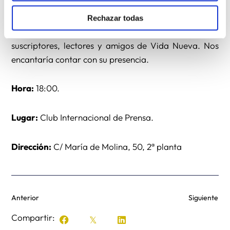
A la mesa redonda que tendrá lugar en Madrid el
Rechazar todas
jueves 23 de abril están invitados todos los
suscriptores, lectores y amigos de Vida Nueva. Nos
encantaría contar con su presencia.
Hora:
18:00.
Lugar:
Club Internacional de Prensa.
Dirección:
C/ María de Molina, 50, 2ª planta
Anterior
Siguiente
Compartir: