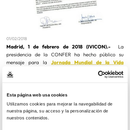
01/02/2018
Madrid, 1 de febrero de 2018 (IVICON).-
La
presidencia de la CONFER ha hecho público su
mensaje para la
Jornada Mundial de la Vida
Consagrada
que se celebra mañana viernes 2 de
febrero.
En él, la presidenta, María Rosarío Ríos, ODN, y el
Esta página web usa cookies
vicepresidente, Jesús Antonio Díez, OP, animan a
Utilizamos cookies para mejorar la navegabilidad de
celebrar que «el encuentro con Jesús, o el ser
nuestra página, su acceso y la personalización de
encontrados por Él, es el punto de arranque de
nuestros contenidos.
nuestro itinerario como religiosos (…), que seguro