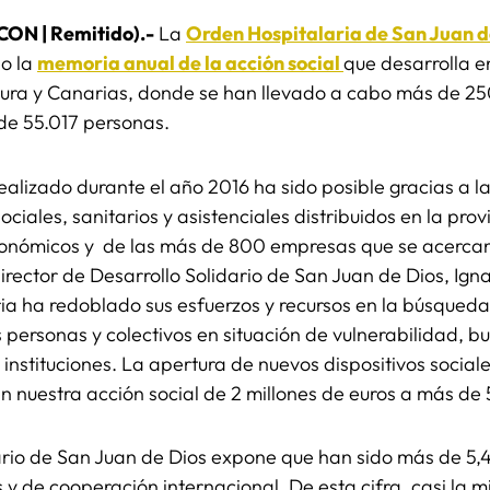
CON | Remitido).-
La
Orden Hospitalaria de San Juan d
do la
memoria anual de la acción social
que desarrolla e
ura y Canarias, donde se han llevado a cabo más de 25
 de 55.017 personas.
ealizado durante el año 2016 ha sido posible gracias a la 
ciales, sanitarios y asistenciales distribuidos en la prov
conómicos y de las más de 800 empresas que se acercan 
director de Desarrollo Solidario de San Juan de Dios, Ign
ia ha redoblado sus esfuerzos y recursos en la búsqueda
s personas y colectivos en situación de vulnerabilidad, 
nstituciones. La apertura de nuevos dispositivos social
nuestra acción social de 2 millones de euros a más de 5
rio de San Juan de Dios expone que han sido más de 5,4 
y de cooperación internacional. De esta cifra, casi la m