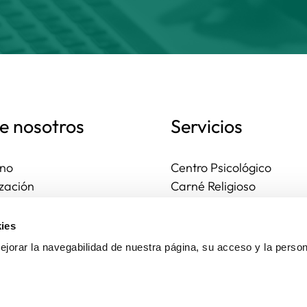
e nosotros
Servicios
no
Centro Psicológico
zación
Carné Religioso
ales y diocesanas
Publicaciones
os seguros
Ayudas
ies
to
Actividades
jorar la navegabilidad de nuestra página, su acceso y la person
Asesoría Jurídica
Ejercicios espirituales