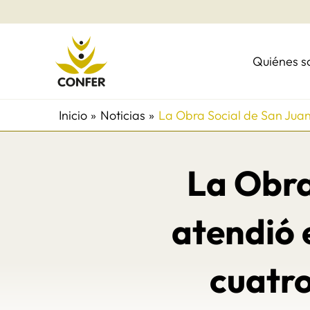
Ir
al
contenido
Quiénes 
Inicio
Noticias
La Obra Social de San Jua
La Obra
atendió 
cuatr