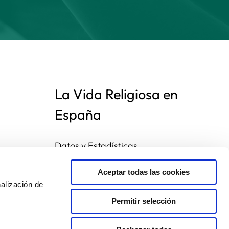
La Vida Religiosa en
España
Datos y Estadísticas
Preguntas frecuentes
Mapa de congregaciones
Aceptar todas las cookies
alización de
Permitir selección