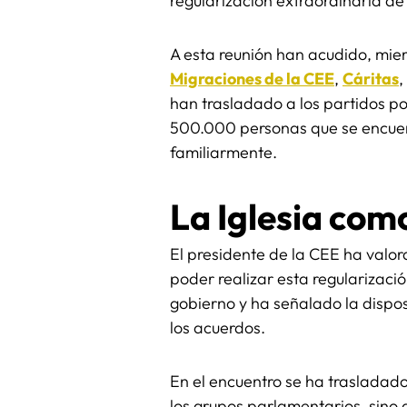
regularización extraordinaria d
A esta reunión han acudido, miem
Migraciones de la CEE
,
Cáritas
,
han trasladado a los partidos po
500.000 personas que se encuent
familiarmente.
La Iglesia com
El presidente de la CEE ha valo
poder realizar esta regularizaci
gobierno y ha señalado la disposi
los acuerdos.
En el encuentro se ha trasladado 
los grupos parlamentarios, sino 