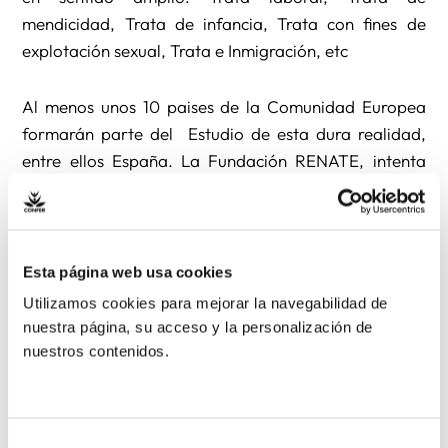
mendicidad, Trata de infancia, Trata con fines de
explotación sexual, Trata e Inmigración, etc
Al menos unos 10 paises de la Comunidad Europea
formarán parte del Estudio de esta dura realidad,
entre ellos España. La Fundación RENATE, intenta
con este Estudio obtener datos actualizados y una
visión de conjunto, qué países son de origen, países
de destino, o países de destino y origen
“encubierto”…,de forma que ayuden a situar mejor
Esta página web usa cookies
las causas y consecuencias de este fenómeno social, y
Utilizamos cookies para mejorar la navegabilidad de
poder así trabajar bilateramente.
nuestra página, su acceso y la personalización de
nuestros contenidos.
Esto nos anima a seguir potenciando las REDES en
nuestro trabajo de difusión, a fin de obtener una
mayor incidencia en la sociedad y en la política de
Selección