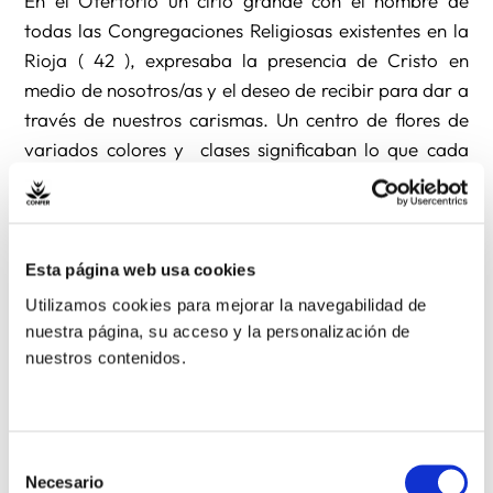
En el Ofertorio un cirio grande con el nombre de
todas las Congregaciones Religiosas existentes en la
Rioja ( 42 ), expresaba la presencia de Cristo en
medio de nosotros/as y el deseo de recibir para dar a
través de nuestros carismas. Un centro de flores de
variados colores y clases significaban lo que cada
uno/a lleva en el corazón y que como buen perfume
se vuelve bendición para la Iglesia. El pan y el vino,
memoria viva del evangelio, seguimiento a Jesús que
constituye el desafío de la vida Consagrada,
Esta página web usa cookies
bendición y tarea para la Iglesia.
Utilizamos cookies para mejorar la navegabilidad de
nuestra página, su acceso y la personalización de
nuestros contenidos.
La bendición final puso a esta Eucaristía el sello de
nuestra ACCIÓN DE GRACIAS POR HABER SIDO
LLAMADAS/OS A SEGUIR A JESÚS.
Selección
En la carta circular de comienzo del año 2013,
Necesario
de