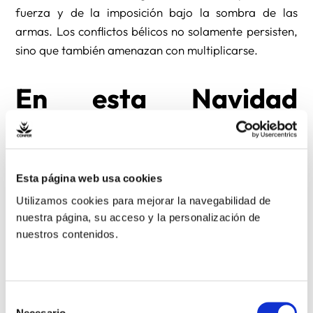
fuerza y de la imposición bajo la sombra de las
armas. Los conflictos bélicos no solamente persisten,
sino que también amenazan con multiplicarse.
En esta Navidad
queremos renovar
nuestro compromiso
Esta página web usa cookies
Utilizamos cookies para mejorar la navegabilidad de
con la paz
nuestra página, su acceso y la personalización de
nuestros contenidos.
En muchas ocasiones nos hemos llegado a preguntar,
¿qué podemos hacer como comunidades religiosas?
Somos portadores del Dios de la paz. Este Dios, y no
otro, ha llegado a nosotros. Nuestra consagración
Selección
Necesario