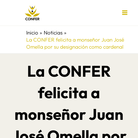
Ir
al
contenido
Inicio
Noticias
La CONFER felicita a monseñor Juan José
Omella por su designación como cardenal
La CONFER
felicita a
monseñor Juan
José Omella por