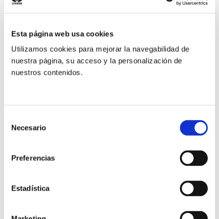
Además de Monseñor Omella, los nuevos cardenales
Esta página web usa cookies
serán el arzobispo de Bamako, en Mali, Jean Zerbo;
Utilizamos cookies para mejorar la navegabilidad de
el obispo de Estocolmo, Anders Arborelius; el vicario
nuestra página, su acceso y la personalización de
apostólico de Pakse, en Laos, Louis-Marie Ling
nuestros contenidos.
Mangkhanekhoun, y el obispo auxiliar de San
Salvador, Gregorio Rosa Chavez.
Selección
En este enlace se puede leer el anuncio del
Necesario
de
Arzobispado de Barcelona.
consentimiento
Preferencias
Anterior
Siguiente
Estadística
Compartir:
Marketing