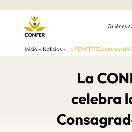
Ir
al
contenido
Quiénes 
Inicio
Noticias
La CONFER Diocesana de Pla
La CONF
celebra l
Consagrada 