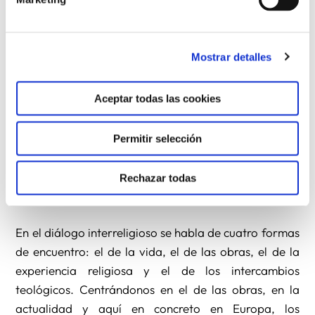
místicos de las diferentes confesiones religiosas son
más parecidos entre sí que los fieles de una misma
religión”.
Mostrar detalles
7.- Sólo el amor es digno de fe. El Papa Benedicto
XVI, en su Carta Apostólica Porta Fidei, afirma que el
Aceptar todas las cookies
año de la fe será también una oportunidad para
intensificar el testimonio de la caridad (1Cor 13,13).
Permitir selección
Con Santiago se pregunta “¿De qué le sirve a uno,
hermanos míos, decir que tiene fe, si no tiene
Rechazar todas
obras?”.
En el diálogo interreligioso se habla de cuatro formas
de encuentro: el de la vida, el de las obras, el de la
experiencia religiosa y el de los intercambios
teológicos. Centrándonos en el de las obras, en la
actualidad y aquí en concreto en Europa, los