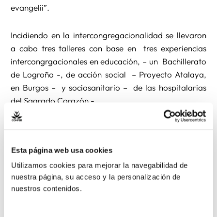
evangelii”.
Incidiendo en la intercongregacionalidad se llevaron
a cabo tres talleres con base en tres experiencias
intercongrgacionales en educación, – un Bachillerato
de Logroño -, de acción social – Proyecto Atalaya,
en Burgos – y sociosanitario – de las hospitalarias
del Sagrado Corazón -.
En los ítems estatutarios se aprobaron: el Acta de la
sesión anterior, los respectivos Balance y
Esta página web usa cookies
Presupuesto, la Memoria de actividades y la
Utilizamos cookies para mejorar la navegabilidad de
Programación de la Regional para el curso 2013-
nuestra página, su acceso y la personalización de
2014.
nuestros contenidos.
También hubo elecciones, por el cese de una ya