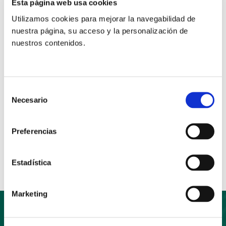
Esta página web usa cookies
con motivo de la celebración de la festividad del
Corpus Christi, el Día de la Caridad, el próximo día 3
Utilizamos cookies para mejorar la navegabilidad de
nuestra página, su acceso y la personalización de
de junio bajo el lema «Compromiso social y caridad
nuestros contenidos.
transformadora».
En este enlace se pueden descargar el texto.
Selección
Necesario
de
consentimiento
Anterior
Siguiente
Preferencias
Compartir:
Estadística
Marketing