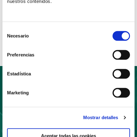
nuestros contenidos.
Anterior
Siguiente
Selección
Necesario
de
Compartir:
consentimiento
Preferencias
Estadística
Suscríbete
Marketing
a nuestro boletín
Mostrar detalles
Aceptar todas las cookies