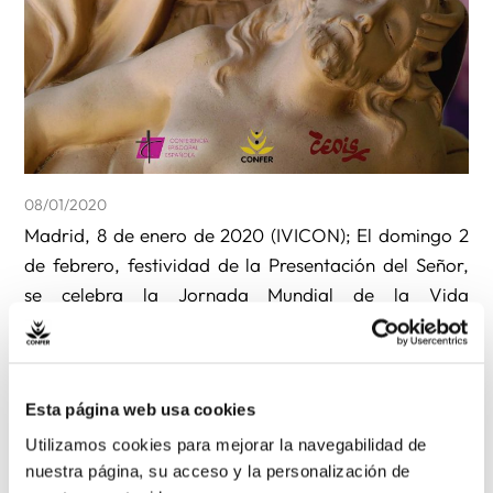
08/01/2020
Madrid, 8 de enero de 2020 (IVICON); El domingo 2
de febrero, festividad de la Presentación del Señor,
se celebra la Jornada Mundial de la Vida
Consagrada con el lema, “ La vida consagrada con
María, esperanza de un mundo sufriente».
Esta página web usa cookies
En el siguiente
enlace
podéis encontrar los materiales
que ha elaborado la Comisión Episcopal para la Vida
Utilizamos cookies para mejorar la navegabilidad de
nuestra página, su acceso y la personalización de
Consagrada.