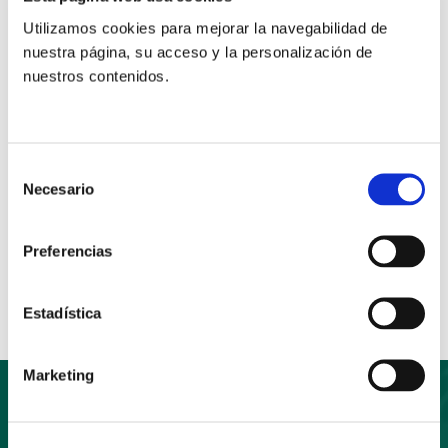
provincial.
Utilizamos cookies para mejorar la navegabilidad de
nuestra página, su acceso y la personalización de
La Congregación ha agradecido a Iñaki Sarasua los 5
nuestros contenidos.
años de su primer mandato y la generosidad al
aceptar este segundo.
Selección
Necesario
de
consentimiento
Anterior
Siguiente
Preferencias
Compartir:
Estadística
Marketing