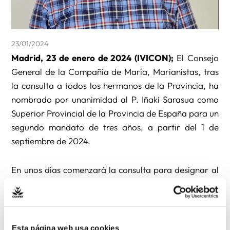
23/01/2024
Madrid, 23 de enero de 2024 (IVICON);
El Consejo
General de la Compañía de María, Marianistas, tras
la consulta a todos los hermanos de la Provincia, ha
nombrado por unanimidad al P. Iñaki Sarasua como
Superior Provincial de la Provincia de España para un
segundo mandato de tres años, a partir del 1 de
septiembre de 2024.
En unos días comenzará la consulta para designar al
nuevo viceprovincial, puesto que actualmente ocupa
Miguel Ángel Dieste y cuyo mandato acaba en
septiembre. Tras esta elección se procederá a la
consulta para el resto de miembros del Consejo
Esta página web usa cookies