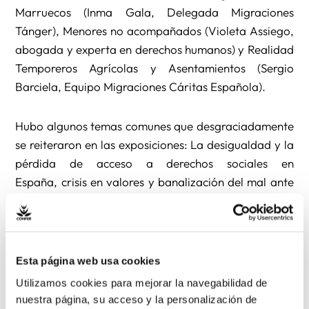
Marruecos (Inma Gala, Delegada Migraciones
Tánger), Menores no acompañados (Violeta Assiego,
abogada y experta en derechos humanos) y Realidad
Temporeros Agrícolas y Asentamientos (Sergio
Barciela, Equipo Migraciones Cáritas Española).
Hubo algunos temas comunes que desgraciadamente
se reiteraron en las exposiciones: La desigualdad y la
pérdida de acceso a derechos sociales en
España, crisis en valores y banalización del mal ante
la vulneración de derechos humanos, especialmente
en ámbitos de menores no acompañados, tráfico de
personas (relacionado con prostitución y el mundo de
la droga), vulneración de derechos laborales en
Esta página web usa cookies
asentamientos y poblados de
Utilizamos cookies para mejorar la navegabilidad de
temporeros (esclavitud). Desde esta realidad se nos
nuestra página, su acceso y la personalización de