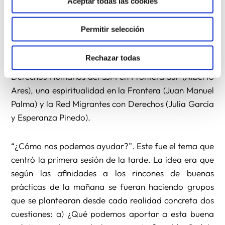
Aceptar todas las cookies
prácticas. A modo de paneles, el grupo de
participantes dividido en grupos fue rotando por los
Permitir selección
cuatro rincones: el proyecto regional de Caritas entre
el norte de África y Sur de Europa (Rodrigue
Rechazar todas
Olavarria e Iñaki Olazabal), un observatorio de
Derechos Humanos del SJM en Frontera Sur (Alberto
Ares), una espiritualidad en la Frontera (Juan Manuel
Palma) y la Red Migrantes con Derechos (Julia García
y Esperanza Pinedo).
“¿Cómo nos podemos ayudar?”. Este fue el tema que
centró la primera sesión de la tarde. La idea era que
según las afinidades a los rincones de buenas
prácticas de la mañana se fueran haciendo grupos
que se plantearan desde cada realidad concreta dos
cuestiones: a) ¿Qué podemos aportar a esta buena