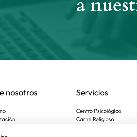
a nuest
e nosotros
Servicios
no
Centro Psicológico
zación
Carné Religioso
ales y diocesanas
Publicaciones
os seguros
Ayudas
ies