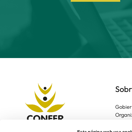
Sobr
Gobier
Organi
Region
Entorn
Esta página web usa cook