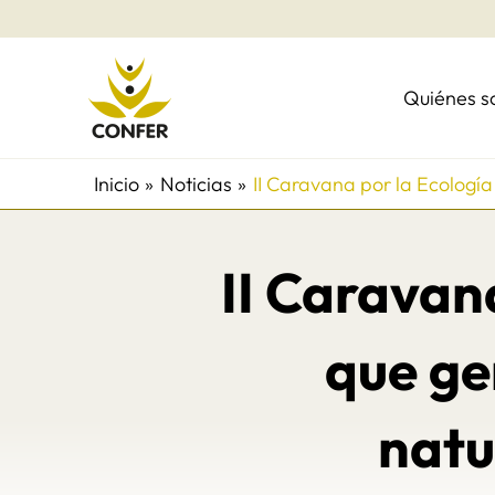
Ir
al
contenido
Quiénes 
Inicio
Noticias
II Caravana por la Ecología
II Caravana
que ge
natu