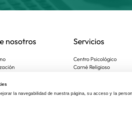
e nosotros
Servicios
no
Centro Psicológico
zación
Carné Religioso
ales y diocesanas
Publicaciones
os seguros
Ayudas
ies
to
Actividades
jorar la navegabilidad de nuestra página, su acceso y la person
Asesoría Jurídica
Ejercicios espirituales