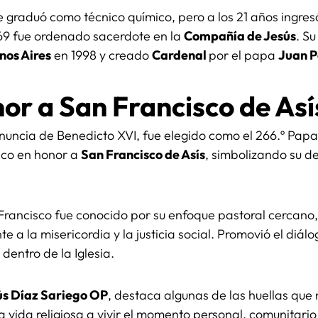
e graduó como técnico químico, pero a los 21 años ingresó
969 fue ordenado sacerdote en la
Compañía de Jesús
. Su
nos Aires
en 1998 y creado
Cardenal
por el papa
Juan P
r a San Francisco de Así
enuncia de Benedicto XVI, fue elegido como el 266.º Papa 
sco en honor a
San Francisco de Asís
, simbolizando su d
Francisco fue conocido por su enfoque pastoral cercano
 a la misericordia y la justicia social. Promovió el diálog
dentro de la Iglesia.
ús Díaz Sariego OP
, destaca algunas de las huellas que 
vida religiosa a vivir el momento personal, comunitario 